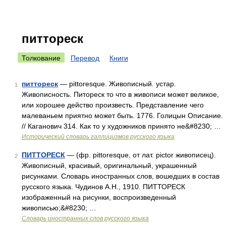
питтореск
Толкование
Перевод
Книги
питтореск
— pittoresque. Живописный. устар.
1
Живописность. Питореск то что в живописи может великое,
или хорошее действо произвесть. Представление чего
малеваньем приятно может быть. 1776. Голицын Описание.
// Каганович 314. Как то у художников принято не&#8230; …
Исторический словарь галлицизмов русского языка
ПИТТОРЕСК
— (фр. pittoresque, от лат. pictor живописец).
2
Живописный, красивый, оригинальный, украшенный
рисунками. Словарь иностранных слов, вошедших в состав
русского языка. Чудинов А.Н., 1910. ПИТТОРЕСК
изображенный на рисунки, воспроизведенный
живописью;&#8230; …
Словарь иностранных слов русского языка