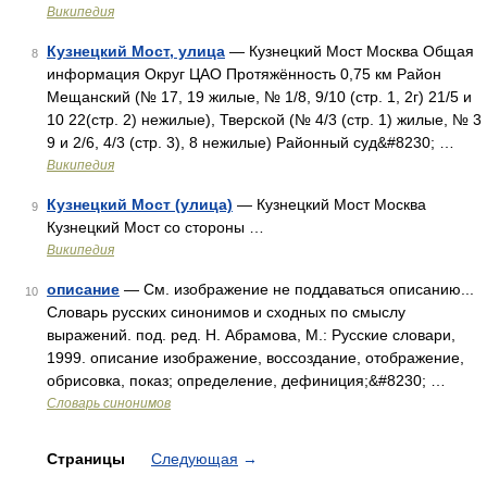
Википедия
Кузнецкий Мост, улица
— Кузнецкий Мост Москва Общая
8
информация Округ ЦАО Протяжённость 0,75 км Район
Мещанский (№ 17, 19 жилые, № 1/8, 9/10 (стр. 1, 2г) 21/5 и
10 22(стр. 2) нежилые), Тверской (№ 4/3 (стр. 1) жилые, № 3
9 и 2/6, 4/3 (стр. 3), 8 нежилые) Районный суд&#8230; …
Википедия
Кузнецкий Мост (улица)
— Кузнецкий Мост Москва
9
Кузнецкий Мост со стороны …
Википедия
описание
— См. изображение не поддаваться описанию...
10
Словарь русских синонимов и сходных по смыслу
выражений. под. ред. Н. Абрамова, М.: Русские словари,
1999. описание изображение, воссоздание, отображение,
обрисовка, показ; определение, дефиниция;&#8230; …
Словарь синонимов
Страницы
Следующая
→